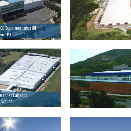
 CD Supermercados BH
gem - MG
rshoes Calçados
 Café - RS