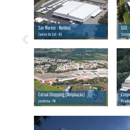
San Marino - Neobus
SGO -
Caxias do Sul - RS
Conta
Catuaí Shopping (Ampliação)
Coope
Londrina - PR
Picada